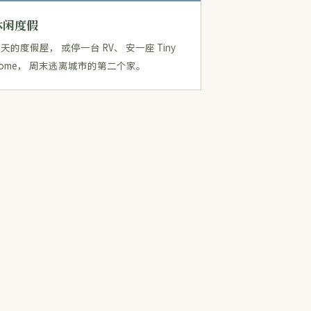
休闲度假
天的度假屋， 或停一台 RV、 安一座 Tiny
ome， 周末逃离城市的第二个家。