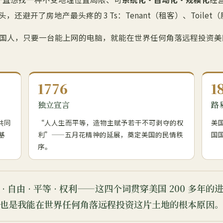
还避开了房地产最头疼的 3 Ts：Tenant（租客）、Toilet（
国人，只要一台能上网的电脑，就能在世界任何角落远程投资美
1776
1
独立宣言
路
共同
“人人生而平等，造物主赋予若干不可剥夺的权
美
基
利”——五月花精神的延展，奠定美国的民情秩
国国
序。
 · 自由 · 平等 · 权利——这四个词贯穿美国 200 多年的
也是我能在世界任何角落远程投资这片土地的根本原因